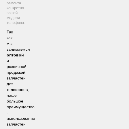
ремонта
конкретно
вашей
модели
телефона.
Так
как
мы
занимаемся
оптовой
и
розничной
продажей
запчастей
для
телефонов,
наше
большое
преимущество
-
использование
запчастей