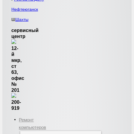
Нефтеюганск
Ш
Шахты
сервисный
центр
12-
й
мкр,
ст
63,
офис
№
201
200-
919
Ремонт
компьютеров