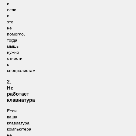
и
если
и
это
не
помогло,
тогда
мышь
нужно
отнести
к
специалистам.
2.
Не
работает
клавиатура
Если
ваша
клавиатура
компьютера
не