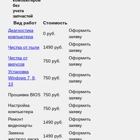
компьютеров
без
учета
запчастей
Вид работ
Стоимость
Диагностика
Оформить
0 руб.
компьютера
заявку
Оформить
Чистка от пыли
1490 руб.
заявку
Чистка от
Оформить
750 руб.
вирусов
заявку
Установка
Оформить
Windows 7, 8,
750 руб.
заявку
10
Оформить
Прошивка BIOS
750 руб.
заявку
Настройка
Оформить
750 руб.
компьютера
заявку
Ремонт
Оформить
1490 руб.
видеокарты
заявку
Замена
Оформить
1490 руб.
жесткого диска
заявку