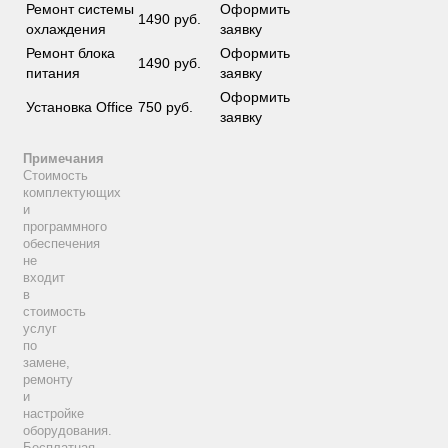
Ремонт системы
Оформить
1490 руб.
охлаждения
заявку
Ремонт блока
Оформить
1490 руб.
питания
заявку
Оформить
Установка Office
750 руб.
заявку
Примечания
Стоимость
комплектующих
и
программного
обеспечения
не
входит
в
стоимость
услуг
по
замене,
ремонту
и
настройке
оборудования.
Бесплатная