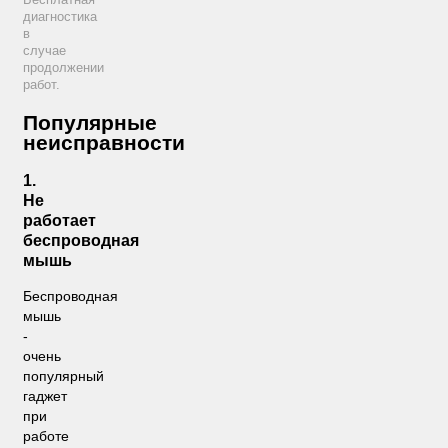
диагностика
в
случае
продолжении
работ.
Популярные
неисправности
1.
Не
работает
беспроводная
мышь
Беспроводная
мышь
-
очень
популярный
гаджет
при
работе