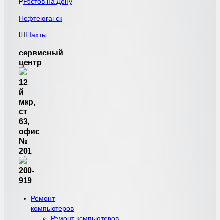
Р
Ростов на Дону
Нефтеюганск
Ш
Шахты
сервисный
центр
12-
й
мкр,
ст
63,
офис
№
201
200-
919
Ремонт
компьютеров
Ремонт компьютеров