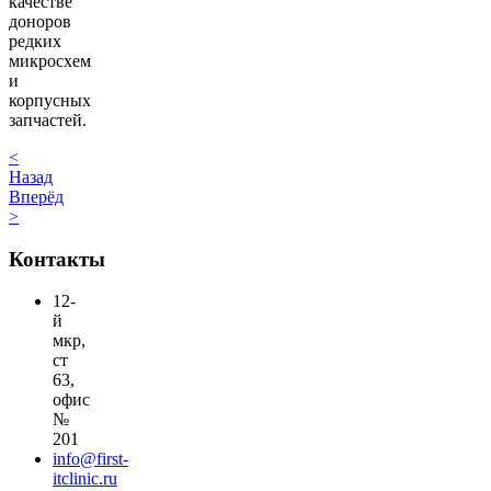
качестве
доноров
редких
микросхем
и
корпусных
запчастей.
<
Назад
Вперёд
>
Контакты
12-
й
мкр,
ст
63,
офис
№
201
info@first-
itclinic.ru