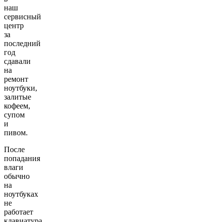
наш
сервисный
центр
за
последний
год
сдавали
на
ремонт
ноутбуки,
залитые
кофеем,
супом
и
пивом.
После
попадания
влаги
обычно
на
ноутбуках
не
работает
клавиатура,